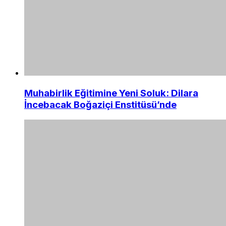
Muhabirlik Eğitimine Yeni Soluk: Dilara
İncebacak Boğaziçi Enstitüsü’nde