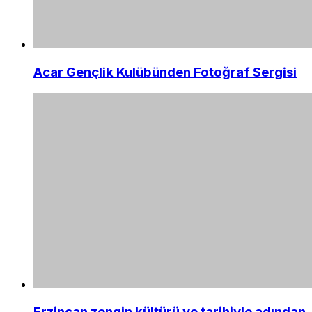
Acar Gençlik Kulübünden Fotoğraf Sergisi
Erzincan zengin kültürü ve tarihiyle adından