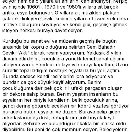
ediyor hem de o yıllara ait anılarını canlandırıyor. Kerpiç
evin içinde 1960’lı, 1970’li ve 1980’li yıllara ait birçok
antika eşya bulunuyor. O yıllara ait müzikleri plaktan
çalarak dinleyen Çevik, kedini o yıllarda hissederek daha
motive olduğunu söylüyor ve kendi gibi, geçmişe gitmek
isteyen herkesi buraya davet ediyor.
Kurduğu bu sanat evi ve müzenin geçmiş ile bugün
arasında bir köprü olduğunu belirten Cem Bahadır
Çevik, “Aktif olarak resim yapıyorum. Yaklaşık 8 yıldır
devam ettirdiğim, çocuklara yönelik temel sanat eğitimi
atölyem vardı. Pandemi dolayısıyla orayı kapattım. Uzun
süredir toparladığım nostaljik eşyalarla bu yeri açtım.
Burada sadece kendi resimlerimi icra ediyorum ve
bundan da çok büyük keyif alıyorum. Benim
çocukluğuma dair pek çok irili ufaklı parçadan oluşan
bir dekora sahip burası. Benim yaşıtım insanların bu
eşyaların her biriyle kendilerini belki çocukluklarına,
gençliklerine götürebilecekleri bir köprü vazifesi görüyor
buradaki bütün eşyalar ve düzen. Buraya gelip giden
arkadaşlarım eş dost, ahbaplarım çok büyük keyif
alıyorlar. Şehirde ve bulunduğu sokakta bir marka oldu
diyebilirim. Bu beni de çok memnun ediyor. Belediyelerin