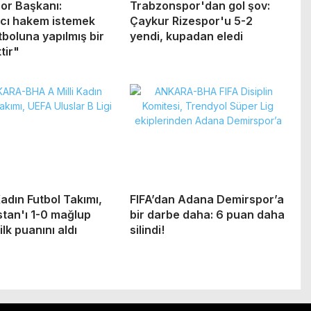
or Başkanı:
Trabzonspor'dan gol şov:
cı hakem istemek
Çaykur Rizespor'u 5-2
tboluna yapılmış bir
yendi, kupadan eledi
tir"
Kadın Futbol Takımı,
FIFA’dan Adana Demirspor’a
tan'ı 1-0 mağlup
bir darbe daha: 6 puan daha
lk puanını aldı
silindi!