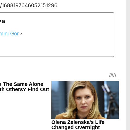
us/1688197646052151296
ya
mını Gör