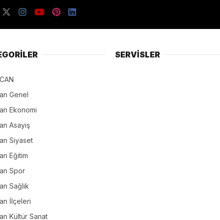
EGORİLER
SERVİSLER
NCAN
can Genel
can Ekonomi
an Asayiş
an Siyaset
an Eğitim
can Spor
an Sağlık
an İlçeleri
an Kültür Sanat