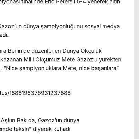
nası finalinde Eric Peters’i 6-4 yenerek altın
te Gazoz’un dünya şampiyonluğunu sosyal medya
adı.
ra Berlin’de düzenlenen Dünya Okçuluk
 kazanan Milli Okçumuz Mete Gazoz’u yürekten
, “Nice şampiyonluklara Mete, nice başarılara”
/status/1688196376931237888
 Aşkın Bak da, Gazoz’un dünya
mde teksin” diyerek kutladı.