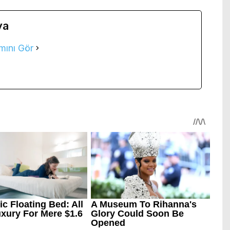
ya
mını Gör