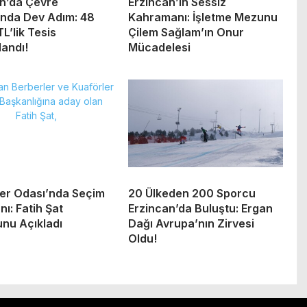
an’da Çevre
Erzincan’ın Sessiz
ında Dev Adım: 48
Kahramanı: İşletme Mezunu
TL’lik Tesis
Çilem Sağlam’ın Onur
andı!
Mücadelesi
er Odası’nda Seçim
20 Ülkeden 200 Sporcu
ı: Fatih Şat
Erzincan’da Buluştu: Ergan
nu Açıkladı
Dağı Avrupa’nın Zirvesi
Oldu!