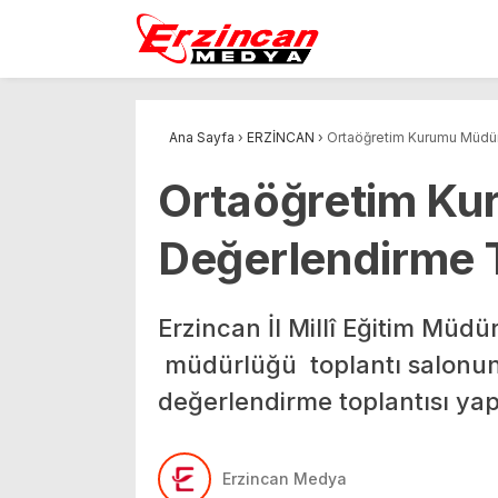
Ana Sayfa
›
ERZİNCAN
›
Ortaöğretim Kurumu Müdürl
Ortaöğretim Kur
Değerlendirme T
Erzincan İl Millî Eğitim Müd
müdürlüğü toplantı salonund
değerlendirme toplantısı yapı
Erzincan Medya