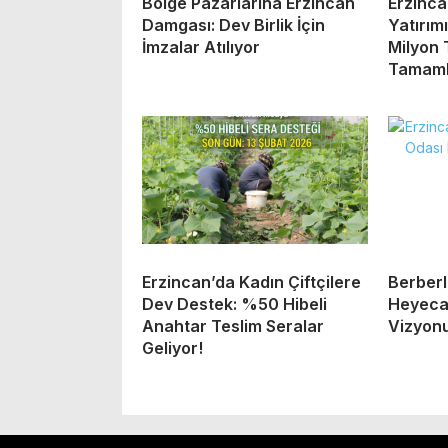
Bölge Pazarlarına Erzincan
Erzinc
Damgası: Dev Birlik İçin
Yatırım
İmzalar Atılıyor
Milyon 
Tamaml
Erzincan’da Kadın Çiftçilere
Berberl
Dev Destek: %50 Hibeli
Heyecan
Anahtar Teslim Seralar
Vizyonu
Geliyor!