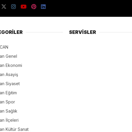
EGORİLER
SERVİSLER
NCAN
can Genel
can Ekonomi
an Asayiş
an Siyaset
an Eğitim
can Spor
an Sağlık
an İlçeleri
an Kültür Sanat