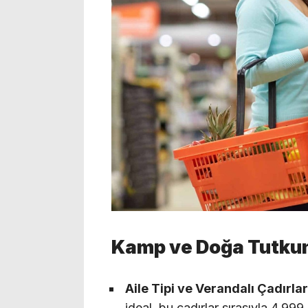
Kamp ve Doğa Tutkunl
Aile Tipi ve Verandalı Çadırlar
ideal, bu çadırlar sırasıyla 4.99