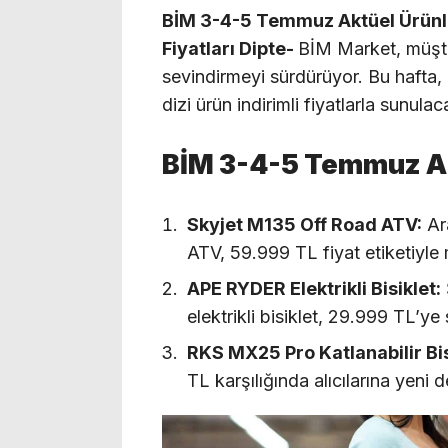
BİM 3-4-5 Temmuz Aktüel Ürünler 
Fiyatları Dipte-
BİM Market, müşter
sevindirmeyi sürdürüyor. Bu hafta, 
dizi ürün indirimli fiyatlarla sunula
BİM 3-4-5 Temmuz Ak
Skyjet M135 Off Road ATV:
Ar
ATV, 59.999 TL fiyat etiketiyle 
APE RYDER Elektrikli Bisiklet:
elektrikli bisiklet, 29.999 TL’ye s
RKS MX25 Pro Katlanabilir Bis
TL karşılığında alıcılarına yeni