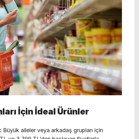
arı İçin İdeal Ürünler
:
Büyük aileler veya arkadaş grupları için
9 TL ve 3.799 TL’den başlayan fiyatlarla.