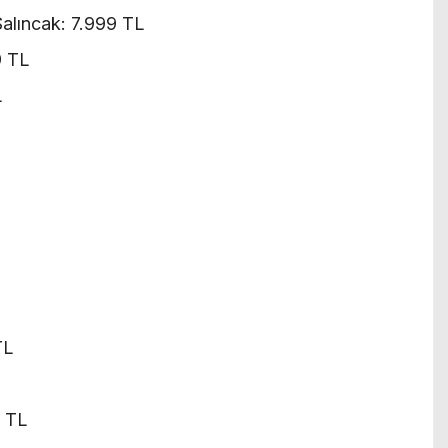
 Salıncak: 7.999 TL
9 TL
L
TL
9 TL