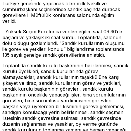
Türkiye genelinde yapılacak olan milletvekilli ve
cumhurbaşkanı seçimlerinde sandık başında duracak
görevlilere İl Müftülük konferans salonunda eğitim
verildi.
Yüksek Seçim Kurulunca verilen eğitim saat 09.30’da
başladı ve yaklaşık iki saat sürdü. Toplantıda, salonun
dolu olduğu gözlemlendi. “Sandık kurullarının oluşumu
ile görev ve yetkileri konulu” bilgilendirme toplantısında
135 sayılı genelge sandık görevlilerine anlatıldı.
Toplantıda sandık kurulu başkanının belirlenmesi, sandık
kurulu üyelikleri, sandık kurullarında görev
alamayacaklar, sandık kurullarının teşekkülüne karşı
şikayet ve itiraz, sandık kurullarının görev ve yetkileri,
sandık kurulu başkanının görevleri, sandık kurulu
başkanının öncelikle yapacağı işler, bina sorumlularının
görevleri, bina sorumlusu yardımcısının görevleri,
başkan veya üyelerden bir kısmının göreve gelmemesi,
sandığın konulacağı yerin belirlenmesi, sandık seçmen
listesinin sandık çevresine asılması, sandık çevresinde
düzenin sağlanması ve yasaklar, oy verme gününde
sandık kurulunun toplanma zamanı ve hemen yapacağı