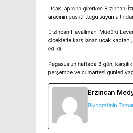
Uçak, aprona girerken Erzincan-İzmi
aracının püskürttüğü suyun altından
Erzincan Havalimanı Müdürü Leven
çiçeklerle karşılanan uçak kaptanı
edildi.
Pegasus’un haftada 3 gün, karşılıklı 
perşembe ve cumartesi günleri ya
Erzincan Med
Biyografinin Tama