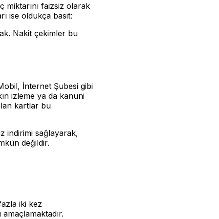
 miktarını faizsiz olarak
rı ise oldukça basit:
ak. Nakit çekimler bu
 Mobil, İnternet Şubesi gibi
kın izleme ya da kanuni
olan kartlar bu
z indirimi sağlayarak,
mkün değildir.
azla iki kez
ı amaçlamaktadır.