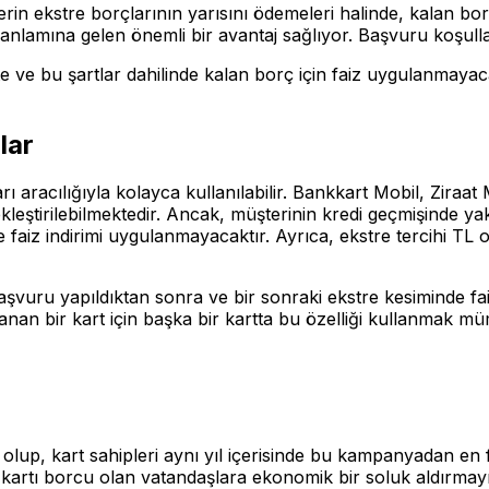
in ekstre borçlarının yarısını ödemeleri halinde, kalan borç
rim anlamına gelen önemli bir avantaj sağlıyor. Başvuru koşulla
ve bu şartlar dahilinde kalan borç için faiz uygulanmayac
lar
ları aracılığıyla kolayca kullanılabilir. Bankkart Mobil, Ziraat
kleştirilebilmektedir. Ancak, müşterinin kredi geçmişinde ya
 faiz indirimi uygulanmayacaktır. Ayrıca, ekstre tercihi TL 
başvuru yapıldıktan sonra ve bir sonraki ekstre kesiminde fai
an bir kart için başka bir kartta bu özelliği kullanmak mü
up, kart sahipleri aynı yıl içerisinde bu kampanyadan en f
 kartı borcu olan vatandaşlara ekonomik bir soluk aldırmay