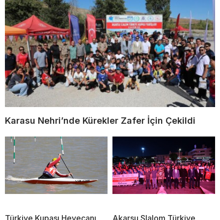
Karasu Nehri’nde Kürekler Zafer İçin Çekildi
Türkiye Kupası Heyecanı
Akarsu Slalom Türkiye