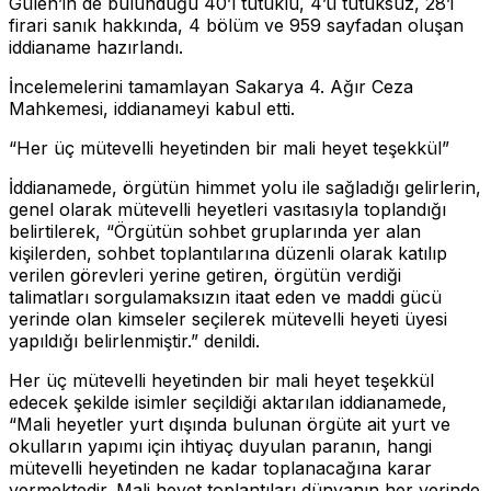
Gülen’in de bulunduğu 40’ı tutuklu, 4’ü tutuksuz, 28’i
firari sanık hakkında, 4 bölüm ve 959 sayfadan oluşan
iddianame hazırlandı.
İncelemelerini tamamlayan Sakarya 4. Ağır Ceza
Mahkemesi, iddianameyi kabul etti.
“Her üç mütevelli heyetinden bir mali heyet teşekkül”
İddianamede, örgütün himmet yolu ile sağladığı gelirlerin,
genel olarak mütevelli heyetleri vasıtasıyla toplandığı
belirtilerek, “Örgütün sohbet gruplarında yer alan
kişilerden, sohbet toplantılarına düzenli olarak katılıp
verilen görevleri yerine getiren, örgütün verdiği
talimatları sorgulamaksızın itaat eden ve maddi gücü
yerinde olan kimseler seçilerek mütevelli heyeti üyesi
yapıldığı belirlenmiştir.” denildi.
Her üç mütevelli heyetinden bir mali heyet teşekkül
edecek şekilde isimler seçildiği aktarılan iddianamede,
“Mali heyetler yurt dışında bulunan örgüte ait yurt ve
okulların yapımı için ihtiyaç duyulan paranın, hangi
mütevelli heyetinden ne kadar toplanacağına karar
vermektedir. Mali heyet toplantıları dünyanın her yerinde