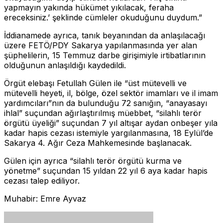
yapmayın yakında hükümet yıkılacak, feraha
ereceksiniz.’ şeklinde cümleler okuduğunu duydum.”
İddianamede ayrıca, tanık beyanından da anlaşılacağı
üzere FETÖ/PDY Sakarya yapılanmasında yer alan
şüphelilerin, 15 Temmuz darbe girişimiyle irtibatlarının
olduğunun anlaşıldığı kaydedildi.
Örgüt elebaşı Fetullah Gülen ile “üst mütevelli ve
mütevelli heyeti, il, bölge, özel sektör imamları ve il imam
yardımcıları”nın da bulunduğu 72 sanığın, “anayasayı
ihlal” suçundan ağırlaştırılmış müebbet, “silahlı terör
örgütü üyeliği” suçundan 7 yıl altışar aydan onbeşer yıla
kadar hapis cezası istemiyle yargılanmasına, 18 Eylül’de
Sakarya 4. Ağır Ceza Mahkemesinde başlanacak.
Gülen için ayrıca “silahlı terör örgütü kurma ve
yönetme” suçundan 15 yıldan 22 yıl 6 aya kadar hapis
cezası talep ediliyor.
Muhabir: Emre Ayvaz