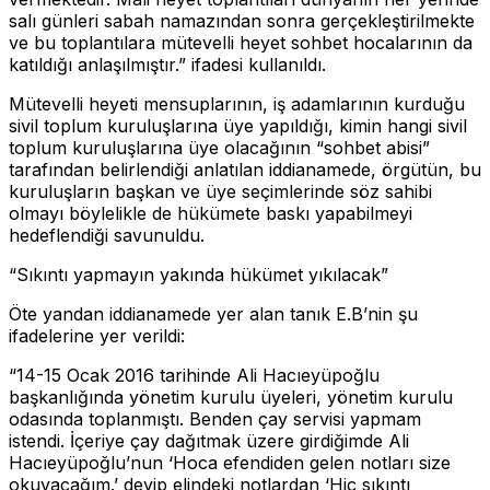
salı günleri sabah namazından sonra gerçekleştirilmekte
ve bu toplantılara mütevelli heyet sohbet hocalarının da
katıldığı anlaşılmıştır.” ifadesi kullanıldı.
Mütevelli heyeti mensuplarının, iş adamlarının kurduğu
sivil toplum kuruluşlarına üye yapıldığı, kimin hangi sivil
toplum kuruluşlarına üye olacağının “sohbet abisi”
tarafından belirlendiği anlatılan iddianamede, örgütün, bu
kuruluşların başkan ve üye seçimlerinde söz sahibi
olmayı böylelikle de hükümete baskı yapabilmeyi
hedeflendiği savunuldu.
“Sıkıntı yapmayın yakında hükümet yıkılacak”
Öte yandan iddianamede yer alan tanık E.B’nin şu
ifadelerine yer verildi:
“14-15 Ocak 2016 tarihinde Ali Hacıeyüpoğlu
başkanlığında yönetim kurulu üyeleri, yönetim kurulu
odasında toplanmıştı. Benden çay servisi yapmam
istendi. İçeriye çay dağıtmak üzere girdiğimde Ali
Hacıeyüpoğlu’nun ‘Hoca efendiden gelen notları size
okuyacağım.’ deyip elindeki notlardan ‘Hiç sıkıntı