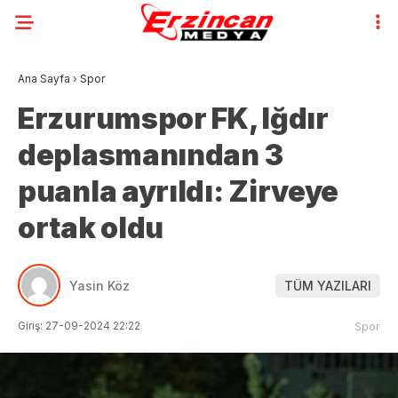
Ana Sayfa
›
Spor
Erzurumspor FK, Iğdır
deplasmanından 3
puanla ayrıldı: Zirveye
ortak oldu
Yasin Köz
TÜM YAZILARI
Giriş: 27-09-2024 22:22
Spor