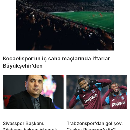
Kocaelispor’un iç saha maçlarında iftarlar
Büyükşehir’den
Sivasspor Başkanı:
Trabzonspor'dan gol şov:
"Yabancı hakem istemek
Çaykur Rizespor'u 5-2