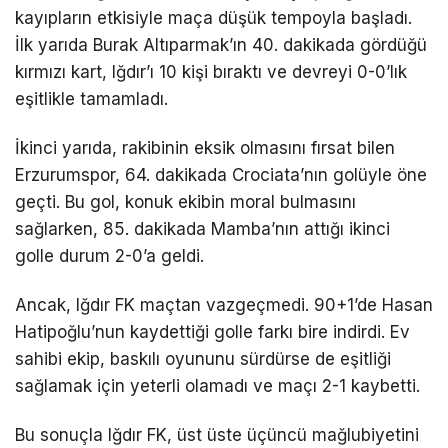
kayıpların etkisiyle maça düşük tempoyla başladı.
İlk yarıda Burak Altıparmak’ın 40. dakikada gördüğü
kırmızı kart, Iğdır’ı 10 kişi bıraktı ve devreyi 0-0’lık
eşitlikle tamamladı.
İkinci yarıda, rakibinin eksik olmasını fırsat bilen
Erzurumspor, 64. dakikada Crociata’nın golüyle öne
geçti. Bu gol, konuk ekibin moral bulmasını
sağlarken, 85. dakikada Mamba’nın attığı ikinci
golle durum 2-0’a geldi.
Ancak, Iğdır FK maçtan vazgeçmedi. 90+1’de Hasan
Hatipoğlu’nun kaydettiği golle farkı bire indirdi. Ev
sahibi ekip, baskılı oyununu sürdürse de eşitliği
sağlamak için yeterli olamadı ve maçı 2-1 kaybetti.
Bu sonuçla Iğdır FK, üst üste üçüncü mağlubiyetini