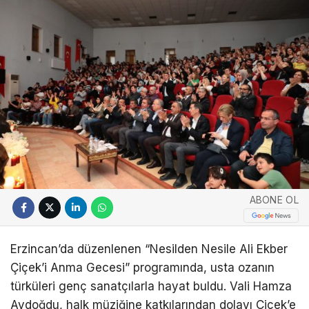
ABONE OL
Erzincan’da düzenlenen “Nesilden Nesile Ali Ekber
Çiçek’i Anma Gecesi” programında, usta ozanın
türküleri genç sanatçılarla hayat buldu. Vali Hamza
Aydoğdu, halk müziğine katkılarından dolayı Çiçek’e