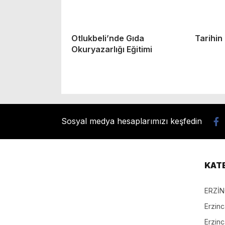
Otlukbeli’nde Gıda
Tarihin
Okuryazarlığı Eğitimi
Sosyal medya hesaplarımızı keşfedin
KAT
ERZİ
Erzin
Erzin