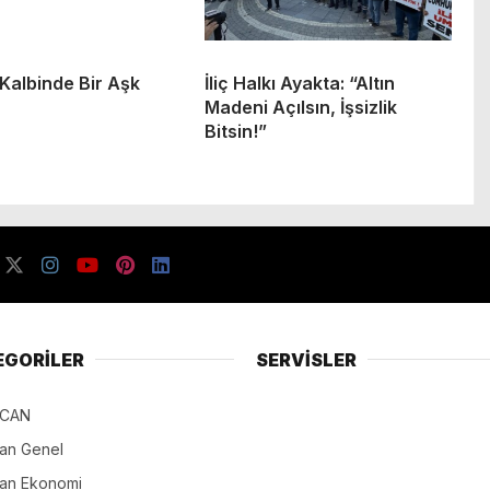
 Kalbinde Bir Aşk
İliç Halkı Ayakta: “Altın
Madeni Açılsın, İşsizlik
Bitsin!”
EGORİLER
SERVİSLER
NCAN
can Genel
can Ekonomi