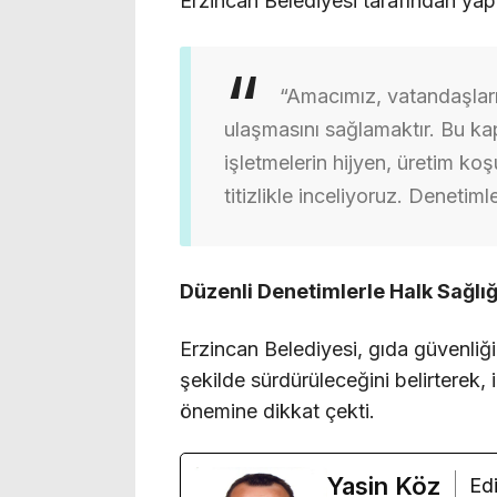
Erzincan Belediyesi tarafından yapı
“Amacımız, vatandaşlarım
ulaşmasını sağlamaktır. Bu k
işletmelerin hijyen, üretim koş
titizlikle inceliyoruz. Deneti
Düzenli Denetimlerle Halk Sağlı
Erzincan Belediyesi, gıda güvenliği 
şekilde sürdürüleceğini belirterek,
önemine dikkat çekti.
Yasin Köz
Edi