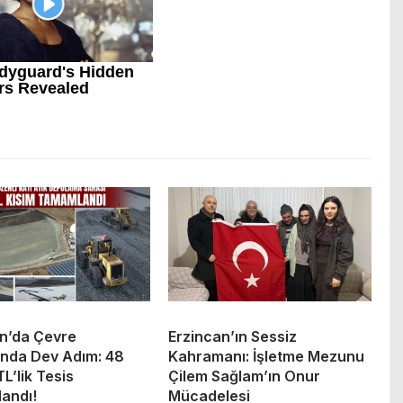
an’da Çevre
Erzincan’ın Sessiz
ında Dev Adım: 48
Kahramanı: İşletme Mezunu
TL’lik Tesis
Çilem Sağlam’ın Onur
andı!
Mücadelesi