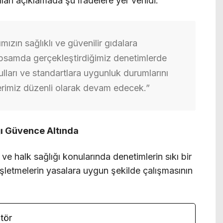
lan açıklamada şu ifadelere yer verildi:
ızın sağlıklı ve güvenilir gıdalara
apsamda gerçekleştirdiğimiz denetimlerde
ulları ve standartlara uygunluk durumlarını
mlerimiz düzenli olarak devam edecek.”
ğı Güvence Altında
ve halk sağlığı konularında denetimlerin sıkı bir
 işletmelerin yasalara uygun şekilde çalışmasının
tör