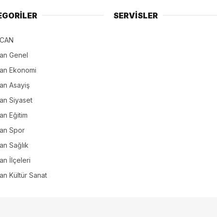
EGORİLER
SERVİSLER
NCAN
can Genel
can Ekonomi
an Asayiş
an Siyaset
an Eğitim
can Spor
an Sağlık
an İlçeleri
an Kültür Sanat