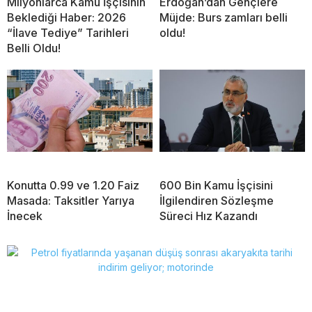
Milyonlarca Kamu İşçisinin
Erdoğan’dan Gençlere
Beklediği Haber: 2026
Müjde: Burs zamları belli
“İlave Tediye” Tarihleri
oldu!
Belli Oldu!
Konutta 0.99 ve 1.20 Faiz
600 Bin Kamu İşçisini
Masada: Taksitler Yarıya
İlgilendiren Sözleşme
İnecek
Süreci Hız Kazandı