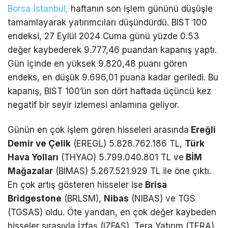
Borsa İstanbul,
haftanın son işlem gününü düşüşle
tamamlayarak yatırımcıları düşündürdü. BIST 100
endeksi, 27 Eylül 2024 Cuma günü yüzde 0.53
değer kaybederek 9.777,46 puandan kapanış yaptı.
Gün içinde en yüksek 9.820,48 puanı gören
endeks, en düşük 9.696,01 puana kadar geriledi. Bu
kapanış, BIST 100’ün son dört haftada üçüncü kez
negatif bir seyir izlemesi anlamına geliyor.
Günün en çok işlem gören hisseleri arasında
Ereğli
Demir ve Çelik
(EREGL) 5.828.762.186 TL,
Türk
Hava Yolları
(THYAO) 5.799.040.801 TL ve
BİM
Mağazalar
(BIMAS) 5.267.521.929 TL ile öne çıktı.
En çok artış gösteren hisseler ise
Brisa
Bridgestone
(BRLSM),
Nibas
(NIBAS) ve TGS
(TGSAS) oldu. Öte yandan, en çok değer kaybeden
hisseler sırasıyla İzfaş (IZFAS), Tera Yatırım (TERA)