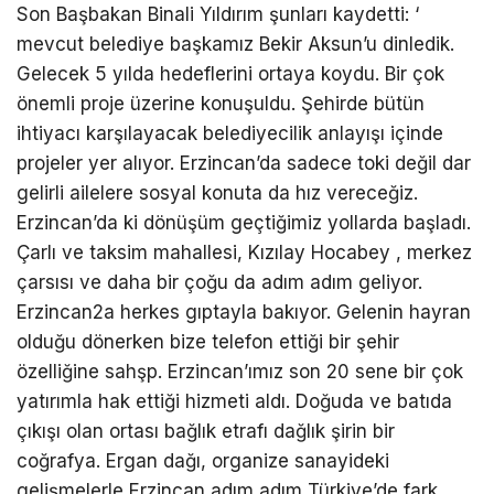
Son Başbakan Binali Yıldırım şunları kaydetti: ‘
mevcut belediye başkamız Bekir Aksun’u dinledik.
Gelecek 5 yılda hedeflerini ortaya koydu. Bir çok
önemli proje üzerine konuşuldu. Şehirde bütün
ihtiyacı karşılayacak belediyecilik anlayışı içinde
projeler yer alıyor. Erzincan’da sadece toki değil dar
gelirli ailelere sosyal konuta da hız vereceğiz.
Erzincan’da ki dönüşüm geçtiğimiz yollarda başladı.
Çarlı ve taksim mahallesi, Kızılay Hocabey , merkez
çarsısı ve daha bir çoğu da adım adım geliyor.
Erzincan2a herkes gıptayla bakıyor. Gelenin hayran
olduğu dönerken bize telefon ettiği bir şehir
özelliğine sahşp. Erzincan’ımız son 20 sene bir çok
yatırımla hak ettiği hizmeti aldı. Doğuda ve batıda
çıkışı olan ortası bağlık etrafı dağlık şirin bir
coğrafya. Ergan dağı, organize sanayideki
gelişmelerle Erzincan adım adım Türkiye’de fark