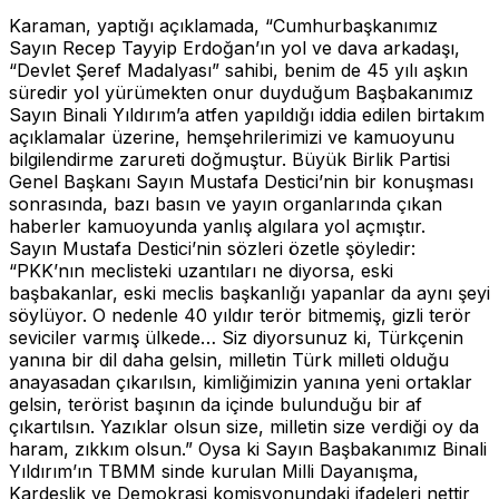
Karaman, yaptığı açıklamada, “Cumhurbaşkanımız
Sayın Recep Tayyip Erdoğan’ın yol ve dava arkadaşı,
“Devlet Şeref Madalyası” sahibi, benim de 45 yılı aşkın
süredir yol yürümekten onur duyduğum Başbakanımız
Sayın Binali Yıldırım’a atfen yapıldığı iddia edilen birtakım
açıklamalar üzerine, hemşehrilerimizi ve kamuoyunu
bilgilendirme zarureti doğmuştur. Büyük Birlik Partisi
Genel Başkanı Sayın Mustafa Destici’nin bir konuşması
sonrasında, bazı basın ve yayın organlarında çıkan
haberler kamuoyunda yanlış algılara yol açmıştır.
Sayın Mustafa Destici’nin sözleri özetle şöyledir:
“PKK’nın meclisteki uzantıları ne diyorsa, eski
başbakanlar, eski meclis başkanlığı yapanlar da aynı şeyi
söylüyor. O nedenle 40 yıldır terör bitmemiş, gizli terör
seviciler varmış ülkede… Siz diyorsunuz ki, Türkçenin
yanına bir dil daha gelsin, milletin Türk milleti olduğu
anayasadan çıkarılsın, kimliğimizin yanına yeni ortaklar
gelsin, terörist başının da içinde bulunduğu bir af
çıkartılsın. Yazıklar olsun size, milletin size verdiği oy da
haram, zıkkım olsun.” Oysa ki Sayın Başbakanımız Binali
Yıldırım’ın TBMM sinde kurulan Milli Dayanışma,
Kardeşlik ve Demokrasi komisyonundaki ifadeleri nettir