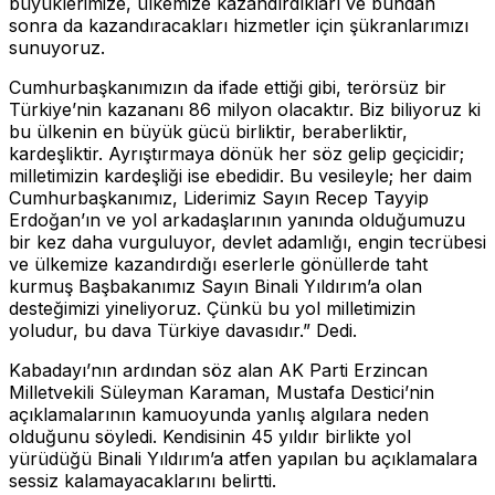
büyüklerimize, ülkemize kazandırdıkları ve bundan
sonra da kazandıracakları hizmetler için şükranlarımızı
sunuyoruz.
Cumhurbaşkanımızın da ifade ettiği gibi, terörsüz bir
Türkiye’nin kazananı 86 milyon olacaktır. Biz biliyoruz ki
bu ülkenin en büyük gücü birliktir, beraberliktir,
kardeşliktir. Ayrıştırmaya dönük her söz gelip geçicidir;
milletimizin kardeşliği ise ebedidir. Bu vesileyle; her daim
Cumhurbaşkanımız, Liderimiz Sayın Recep Tayyip
Erdoğan’ın ve yol arkadaşlarının yanında olduğumuzu
bir kez daha vurguluyor, devlet adamlığı, engin tecrübesi
ve ülkemize kazandırdığı eserlerle gönüllerde taht
kurmuş Başbakanımız Sayın Binali Yıldırım’a olan
desteğimizi yineliyoruz. Çünkü bu yol milletimizin
yoludur, bu dava Türkiye davasıdır.” Dedi.
Kabadayı’nın ardından söz alan AK Parti Erzincan
Milletvekili Süleyman Karaman, Mustafa Destici’nin
açıklamalarının kamuoyunda yanlış algılara neden
olduğunu söyledi. Kendisinin 45 yıldır birlikte yol
yürüdüğü Binali Yıldırım’a atfen yapılan bu açıklamalara
sessiz kalamayacaklarını belirtti.