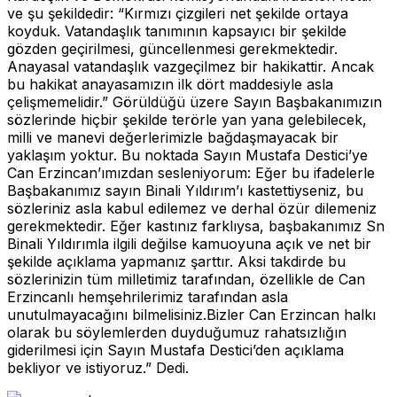
ve şu şekildedir: “Kırmızı çizgileri net şekilde ortaya
koyduk. Vatandaşlık tanımının kapsayıcı bir şekilde
gözden geçirilmesi, güncellenmesi gerekmektedir.
Anayasal vatandaşlık vazgeçilmez bir hakikattir. Ancak
bu hakikat anayasamızın ilk dört maddesiyle asla
çelişmemelidir.” Görüldüğü üzere Sayın Başbakanımızın
sözlerinde hiçbir şekilde terörle yan yana gelebilecek,
milli ve manevi değerlerimizle bağdaşmayacak bir
yaklaşım yoktur. Bu noktada Sayın Mustafa Destici’ye
Can Erzincan’ımızdan sesleniyorum: Eğer bu ifadelerle
Başbakanımız sayın Binali Yıldırım’ı kastettiyseniz, bu
sözleriniz asla kabul edilemez ve derhal özür dilemeniz
gerekmektedir. Eğer kastınız farklıysa, başbakanımız Sn
Binali Yıldırımla ilgili değilse kamuoyuna açık ve net bir
şekilde açıklama yapmanız şarttır. Aksi takdirde bu
sözlerinizin tüm milletimiz tarafından, özellikle de Can
Erzincanlı hemşehrilerimiz tarafından asla
unutulmayacağını bilmelisiniz.Bizler Can Erzincan halkı
olarak bu söylemlerden duyduğumuz rahatsızlığın
giderilmesi için Sayın Mustafa Destici’den açıklama
bekliyor ve istiyoruz.” Dedi.