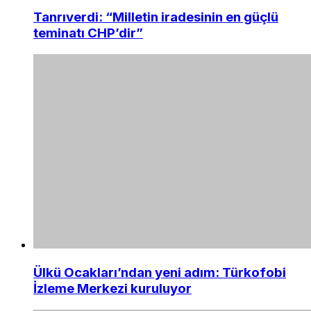
Tanrıverdi: “Milletin iradesinin en güçlü
teminatı CHP’dir”
Ülkü Ocakları’ndan yeni adım: Türkofobi
İzleme Merkezi kuruluyor