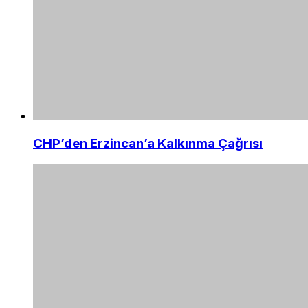
CHP’den Erzincan’a Kalkınma Çağrısı