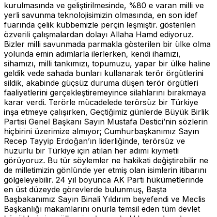
kurulmasında ve geliştirilmesinde, %80 e varan milli ve
yerli savunma teknolojisimizin olmasında, en son idef
fuarında çelik kubbemizle perçin leşmiştir. gösterilen
özverili çalışmalardan dolayı Allaha Hamd ediyoruz.
Bizler milli savunmada parmakla gösterilen bir ülke olma
yolunda emin adımlarla ilerlerken, kendi ihamızı,
sihamızı, milli tankımızı, topumuzu, yapar bir ülke haline
geldik vede sahada bunları kullanarak terör örgütlerini
sildik, akabinde güçsüz duruma düşen terör örgütleri
faaliyetlerini gerçekleştiremeyince silahlarını bırakmaya
karar verdi. Terörle mücadelede terörsüz bir Türkiye
inşa etmeye çalışırken, Geçtiğimiz günlerde Büyük Birlik
Partisi Genel Başkanı Sayın Mustafa Destici’nin sözlerin
hiçbirini üzerimize almıyor; Cumhurbaşkanımız Sayın
Recep Tayyip Erdoğan’ın liderliğinde, terörsüz ve
huzurlu bir Türkiye için atılan her adımı kıymetli
görüyoruz. Bu tür söylemler ne hakikati değiştirebilir ne
de milletimizin gönlünde yer etmiş olan isimlerin itibarını
gölgeleyebilir. 24 yıl boyunca AK Parti hükümetlerinde
en üst düzeyde görevlerde bulunmuş, Başta
Başbakanımız Sayın Binali Yıldırım beyefendi ve Meclis
Başkanlığı makamlarını onurla temsil eden tüm devlet