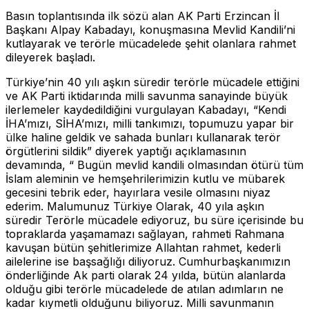
Basın toplantısında ilk sözü alan AK Parti Erzincan İl
Başkanı Alpay Kabadayı, konuşmasına Mevlid Kandili’ni
kutlayarak ve terörle mücadelede şehit olanlara rahmet
dileyerek başladı.
Türkiye’nin 40 yılı aşkın süredir terörle mücadele ettiğini
ve AK Parti iktidarında milli savunma sanayinde büyük
ilerlemeler kaydedildiğini vurgulayan Kabadayı, “Kendi
İHA’mızı, SİHA’mızı, milli tankımızı, topumuzu yapar bir
ülke haline geldik ve sahada bunları kullanarak terör
örgütlerini sildik” diyerek yaptığı açıklamasının
devamında, “ Bugün mevlid kandili olmasından ötürü tüm
İslam aleminin ve hemşehrilerimizin kutlu ve mübarek
gecesini tebrik eder, hayırlara vesile olmasını niyaz
ederim. Malumunuz Türkiye Olarak, 40 yıla aşkın
süredir Terörle mücadele ediyoruz, bu süre içerisinde bu
topraklarda yaşamamazı sağlayan, rahmeti Rahmana
kavuşan bütün şehitlerimize Allahtan rahmet, kederli
ailelerine ise başsağlığı diliyoruz. Cumhurbaşkanımızın
önderliğinde Ak parti olarak 24 yılda, bütün alanlarda
olduğu gibi terörle mücadelede de atılan adımların ne
kadar kıymetli olduğunu biliyoruz. Milli savunmanın