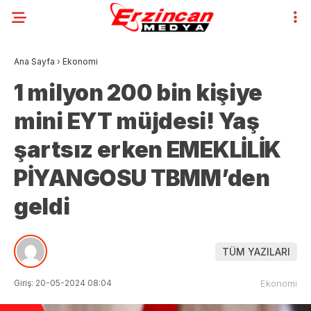
Ana Sayfa
›
Ekonomi
1 milyon 200 bin kişiye
mini EYT müjdesi! Yaş
şartsız erken EMEKLİLİK
PİYANGOSU TBMM’den
geldi
TÜM YAZILARI
Giriş: 20-05-2024 08:04
Ekonomi